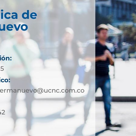
ica de
uevo
ión:
05
ico:
nsermanuevo@ucnc.com.co
42