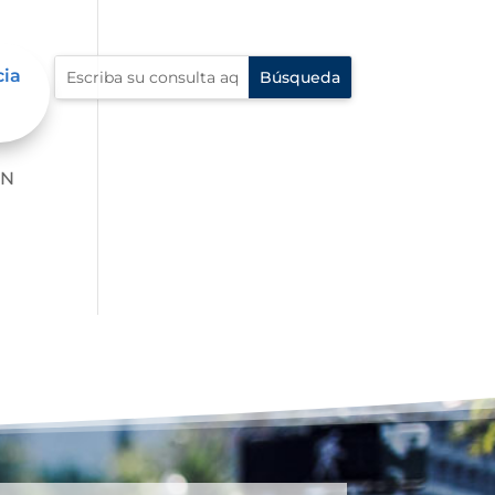
cia
EN