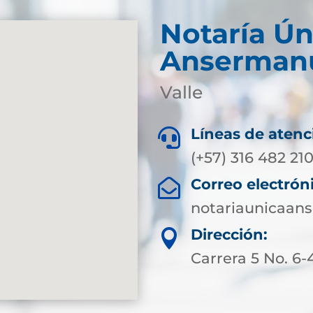
Notaría Ún
Anserman
Valle
Líneas de atenc

(+57) 316 482 21
Correo electrón

notariaunicaa
Dirección:

Carrera 5 No. 6-