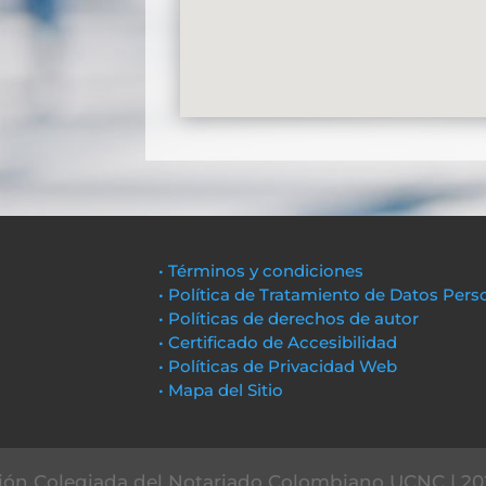
• Términos y condiciones
• Política de Tratamiento de Datos Pers
• Políticas de derechos de autor
• Certificado de Accesibilidad
• Políticas de Privacidad Web
• Mapa del Sitio
ón Colegiada del Notariado Colombiano UCNC | 20