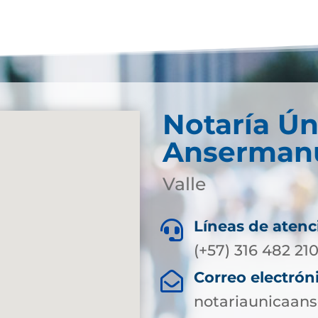
Notaría Ún
Anserman
Valle
Líneas de atenc

(+57) 316 482 21
Correo electrón

notariaunicaa