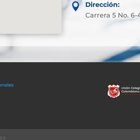
Dirección:

Carrera 5 No. 6-
onales
22