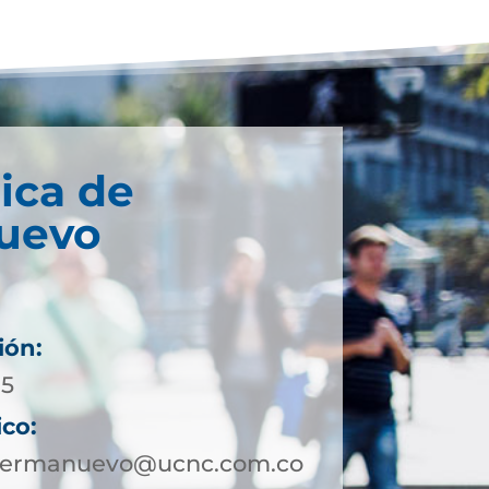
ica de
uevo
ión:
05
ico:
nsermanuevo@ucnc.com.co