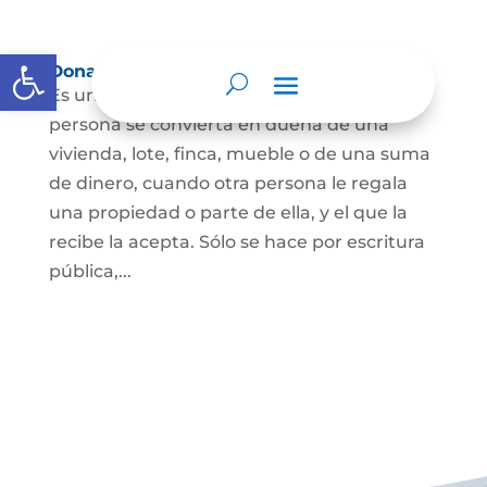
Abrir barra de herramientas
Donación
Es uno de los contratos cuyo fin es que una
persona se convierta en dueña de una
vivienda, lote, finca, mueble o de una suma
de dinero, cuando otra persona le regala
una propiedad o parte de ella, y el que la
recibe la acepta. Sólo se hace por escritura
pública,...