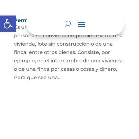
Abrir barra de herramientas
Permuta de Inmuebles
Es uno de los contratos para que una
persona se convierta en propietaria de una
vivienda, lote sin construcción o de una
finca, entre otros bienes. Consiste, por
ejemplo, en el intercambio de una vivienda
o de una finca por casas o cosas y dinero.
Para que sea una...