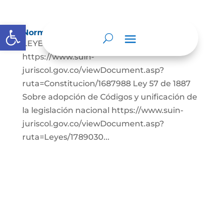
Abrir barra de herramientas
Normatividad
LEYES: Constitución Política de Colombia.
https://www.suin-
juriscol.gov.co/viewDocument.asp?
ruta=Constitucion/1687988 Ley 57 de 1887
Sobre adopción de Códigos y unificación de
la legislación nacional https://www.suin-
juriscol.gov.co/viewDocument.asp?
ruta=Leyes/1789030...