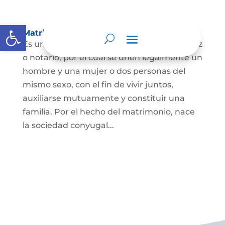
Abrir barra de herramientas
Matrimonio Civil
Es un contrato solemne celebrado ante juez
o notario, por el cual se unen legalmente un
hombre y una mujer o dos personas del
mismo sexo, con el fin de vivir juntos,
auxiliarse mutuamente y constituir una
familia. Por el hecho del matrimonio, nace
la sociedad conyugal...