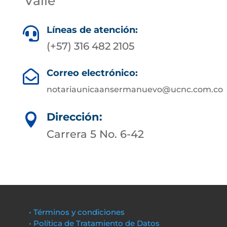
Valle
Líneas de atención:

(+57) 316 482 2105
Correo electrónico:

notariaunicaansermanuevo@ucnc.com.co
Dirección:

Carrera 5 No. 6-42
• Términos y condiciones
• Política de Tratamiento de Datos