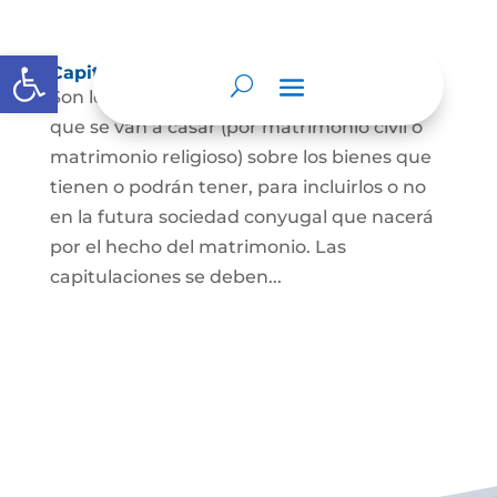
Abrir barra de herramientas
Capitulaciones Matrimoniales
Son los acuerdos que hacen las personas
que se van a casar (por matrimonio civil o
matrimonio religioso) sobre los bienes que
tienen o podrán tener, para incluirlos o no
en la futura sociedad conyugal que nacerá
por el hecho del matrimonio. Las
capitulaciones se deben...