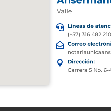
Valle
Líneas de atenc

(+57) 316 482 21
Correo electrón

notariaunicaa
Dirección:

Carrera 5 No. 6-