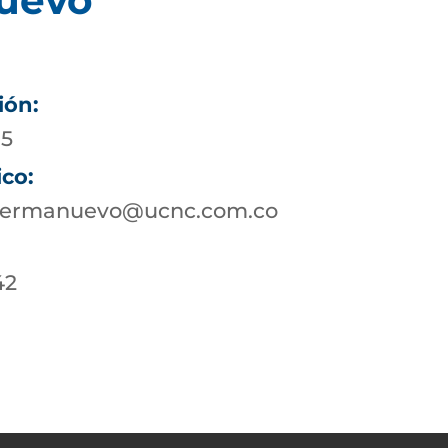
ión:
05
ico:
nsermanuevo@ucnc.com.co
42