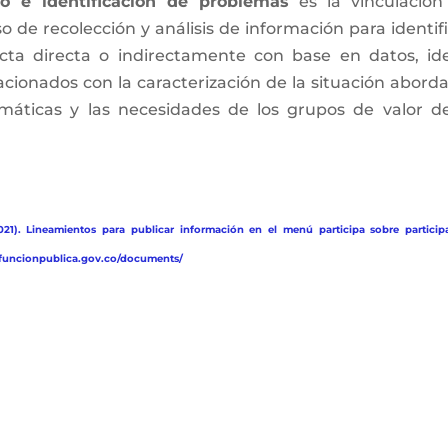
co e identificación de problemas
es la vinculación
 de recolección y análisis de información para identif
ecta directa o indirectamente con base en datos, ide
acionados con la caracterización de la situación abord
emáticas y las necesidades de los grupos de valor d
21). Lineamientos para publicar información en el menú participa sobre particip
w.funcionpublica.gov.co/documents/