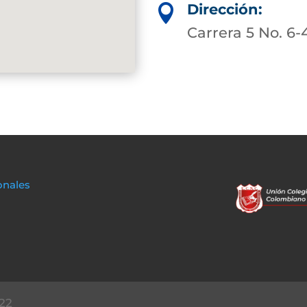
Dirección:

Carrera 5 No. 6-
onales
22