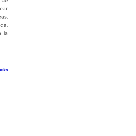
 de
icar
as,
ada,
e la
ación