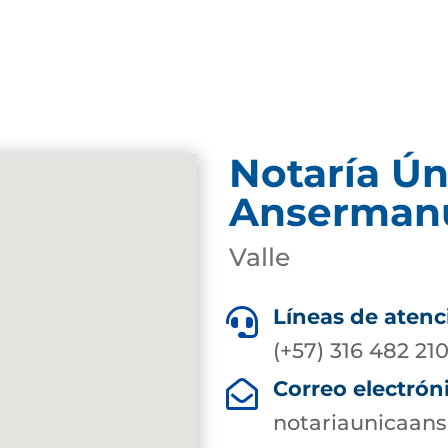
Notaría Ún
Anserman
Valle
Líneas de atenc

(+57) 316 482 21
Correo electrón

notariaunicaa