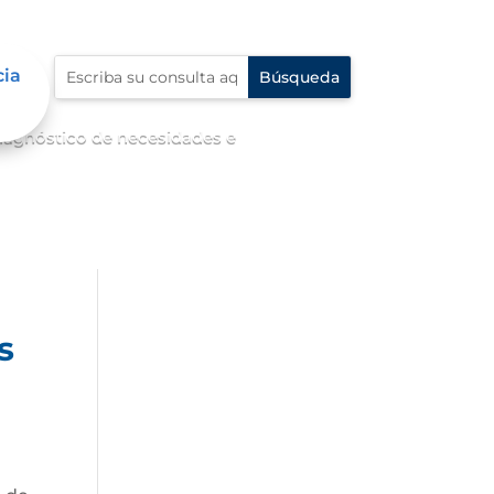
cia
diagnóstico de necesidades e
s