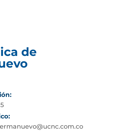
ica de
uevo
ión:
05
ico:
nsermanuevo@ucnc.com.co