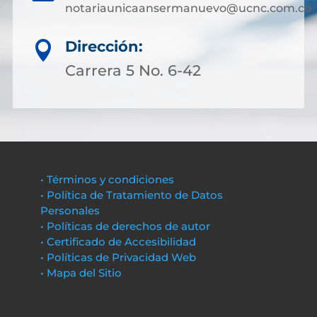
notariaunicaansermanuevo@ucnc.com.co
Dirección:

Carrera 5 No. 6-42
• Términos y condiciones
• Política de Tratamiento de Datos
Personales
• Políticas de derechos de autor
• Certificado de Accesibilidad
• Políticas de Privacidad Web
• Mapa del Sitio