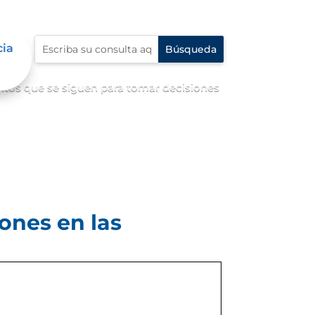
cia
tos que se siguen para tomar decisiones
ones en las