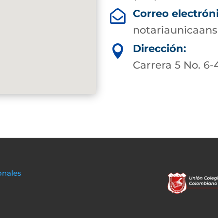
Correo electrón

notariaunicaa
Dirección:

Carrera 5 No. 6-
onales