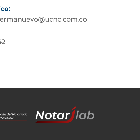
ico:
nsermanuevo@ucnc.com.co
42