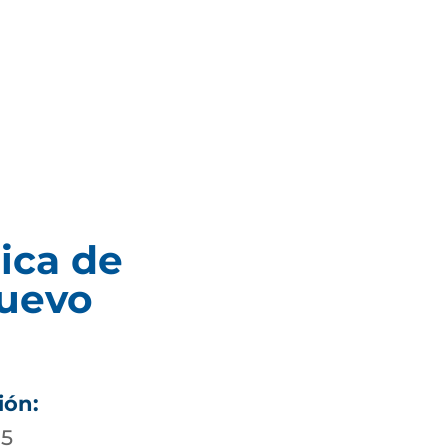
ica de
uevo
ión:
05