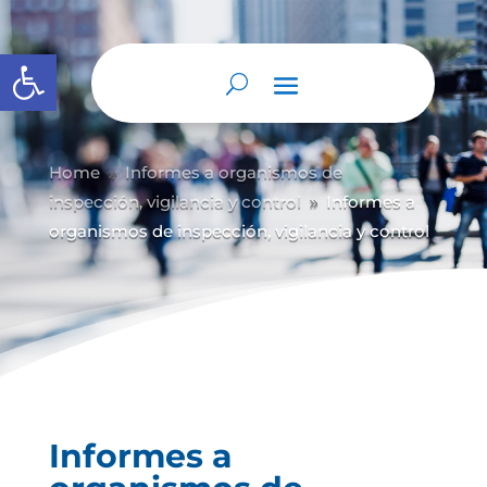
Abrir barra de herramientas
Home
Informes a organismos de
9
inspección, vigilancia y control
Informes a
9
organismos de inspección, vigilancia y control
Informes a